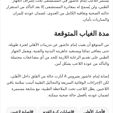
يستمر اللاعب إمام عاشور في المستشفى تحت إشراف الجهاز
الطبي، ولن يُسمح له بمغادرة المستشفى إلا بعد التأكد من استقرار
حالته الصحية وتعافيه الكامل من العدوى، لضمان عودته للمران
والمباريات بأمان.
مدة الغياب المتوقعة
من المتوقع أن يغيب إمام عاشور عن تدريبات الأهلي لفترة طويلة،
حتى يتعافى تمامًا ويستعيد جاهزيته البدنية والفنية. ويعمل الجهاز
الطبي على تقديم الرعاية اللازمة للحد من أي مضاعفات محتملة
والتأكد من عودة اللاعب بشكل آمن.
إصابة إمام عاشور بفيروس A أثارت حالة من القلق داخل الأهلي،
لكن الإجراءات الوقائية السريعة والتحاليل الطبية أثبتت سلامة باقي
اللاعبين. يظل اللاعب تحت الملاحظة الطبية، مع متابعة مستمرة
لضمان عودته بأفضل حالة صحية ممكنة.
أخبار الأهلي
إصابات كرة القدم
إصابة لاعبين