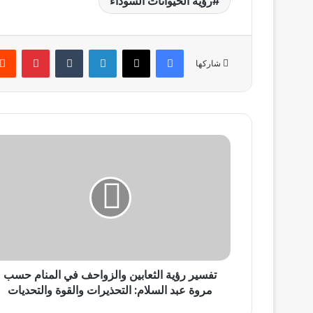
رؤية الحيوانات السوداء
فيسبوك
‫X
لينكدإن
بينتير
شاركها
تفسير
رؤية
الثعابين
والزواحف
في
المنام
حسب
مروة
عبد
تفسير رؤية الثعابين والزواحف في المنام حسب
السلام:
التحذيرات
مروة عبد السلام: التحذيرات والقوة والتحديات
والقوة