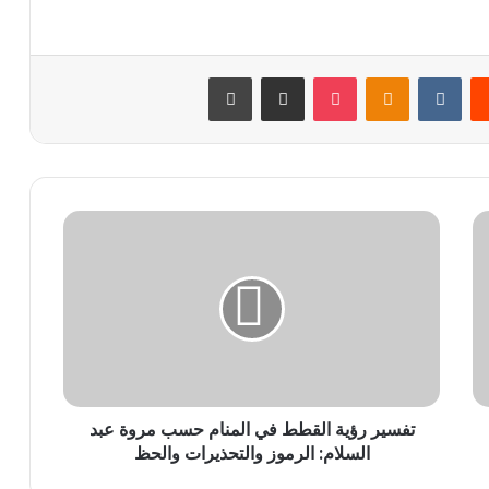
يست
Odnoklassniki
‫Pocket
مشاركة عبر البريد
طباعة
تفسير
رؤية
القطط
في
المنام
حسب
مروة
عبد
السلام:
تفسير رؤية القطط في المنام حسب مروة عبد
الرموز
والتحذيرات
السلام: الرموز والتحذيرات والحظ
والحظ