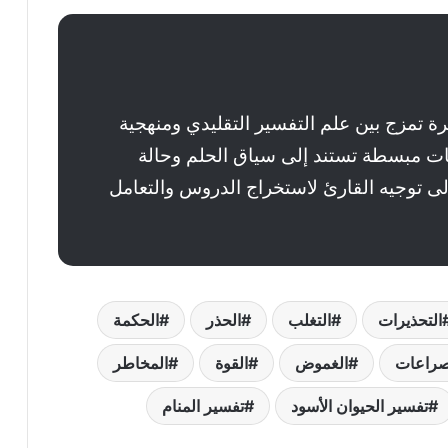
 تمزج بين علم التفسير التقليدي ومنهجية
حات مبسطة تستند إلى سياق الحلم وحالة
إلى توجيه القارئ لاستخراج الدروس والتعامل
التحذيرات
التغلب
الحذر
الحكمة
صراعات
الغموض
القوة
المخاطر
تفسير الحيوان الأسود
تفسير المنام