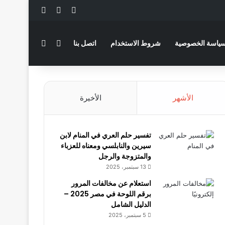
‫X
فيسبوك
لينكدإن
بحث عن
الوضع المظلم
ياسة الخصوصية
شروط الاستخدام
اتصل بنا
الأشهر
الأخيرة
تفسير حلم العري في المنام لابن
سيرين والنابلسي ومعناه للعزباء
والمتزوجة والرجل
13 سبتمبر، 2025
استعلام عن مخالفات المرور
برقم اللوحة في مصر 2025 –
الدليل الشامل
5 سبتمبر، 2025