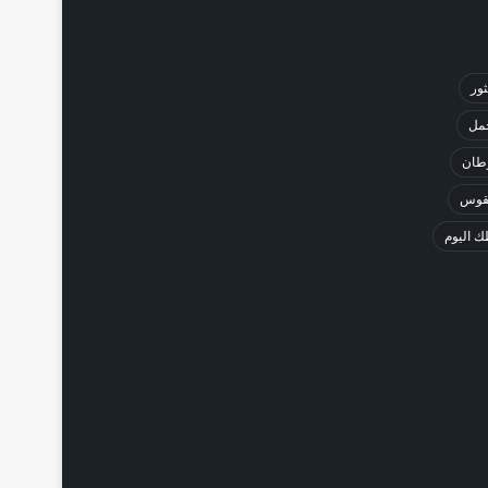
ثور
حمل
طان
لقوس
 اليوم