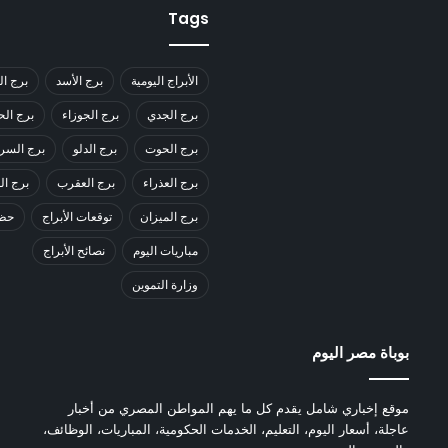
Tags
الأبراج اليومية
برج الأسد
برج ال
برج الجدي
برج الجوزاء
برج ال
برج الحوت
برج الدلو
برج السر
برج العذراء
برج العقرب
برج ا
برج الميزان
توقعات الأبراج
حظك
مباريات اليوم
نصائح الأبراج
وزارة التموين
بوباة مصر اليوم
موقع إخباري شامل يقدم كل ما يهم المواطن المصري من أخبار
عاجلة، أسعار اليوم، التعليم، الخدمات الحكومية، المباريات، الوظائف،