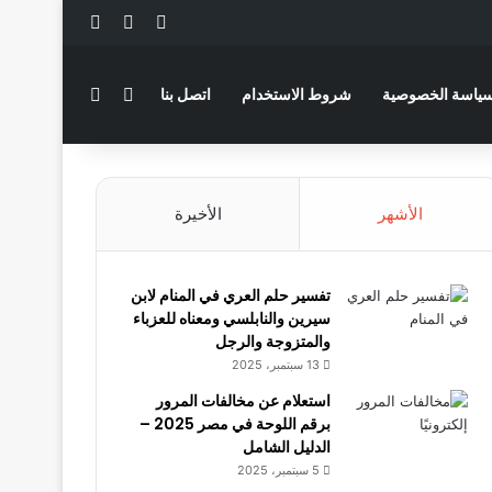
‫X
فيسبوك
لينكدإن
بحث عن
الوضع المظلم
ياسة الخصوصية
شروط الاستخدام
اتصل بنا
الأشهر
الأخيرة
تفسير حلم العري في المنام لابن
سيرين والنابلسي ومعناه للعزباء
والمتزوجة والرجل
13 سبتمبر، 2025
استعلام عن مخالفات المرور
برقم اللوحة في مصر 2025 –
الدليل الشامل
5 سبتمبر، 2025