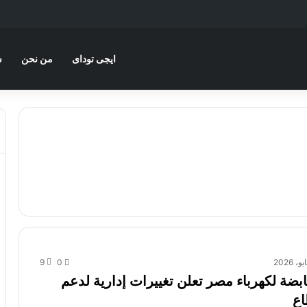
ايجى توداى
من نحن
س
9
0
بضة لكهرباء مصر تعلن تغييرات إدارية لدعم
اع