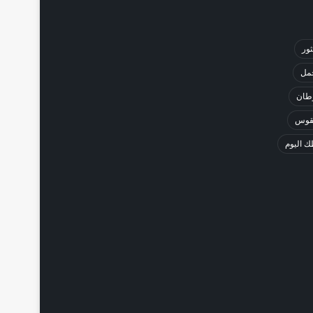
ثور
حمل
طان
لقوس
 اليوم