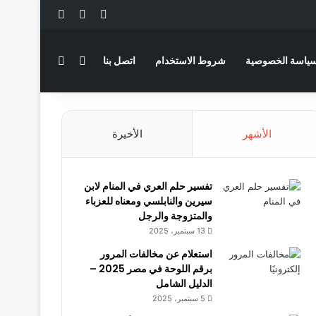
‫X
فيسبوك
لينكدإن
بحث عن
الوضع المظلم
ياسة الخصوصية
شروط الاستخدام
اتصل بنا
الأشهر
الأخيرة
تفسير حلم العري في المنام لابن
سيرين والنابلسي ومعناه للعزباء
والمتزوجة والرجل
13 سبتمبر، 2025
استعلام عن مخالفات المرور
برقم اللوحة في مصر 2025 –
الدليل الشامل
5 سبتمبر، 2025