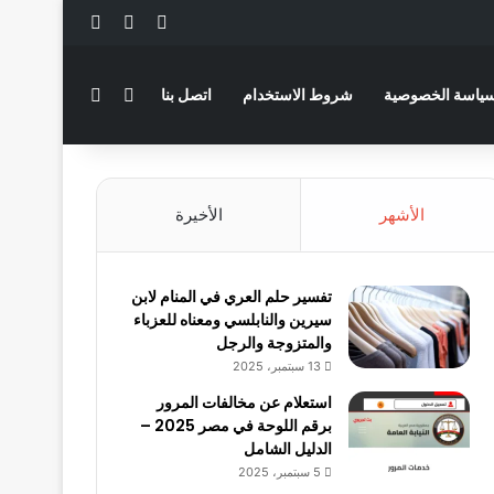
‫X
فيسبوك
لينكدإن
بحث عن
الوضع المظلم
ياسة الخصوصية
شروط الاستخدام
اتصل بنا
الأشهر
الأخيرة
تفسير حلم العري في المنام لابن
سيرين والنابلسي ومعناه للعزباء
والمتزوجة والرجل
13 سبتمبر، 2025
استعلام عن مخالفات المرور
برقم اللوحة في مصر 2025 –
الدليل الشامل
5 سبتمبر، 2025