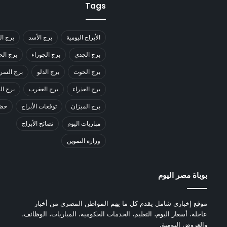
Tags
الأبراج اليومية
برج الأسد
برج ال
برج الجدي
برج الجوزاء
برج ال
برج الحوت
برج الدلو
برج السر
برج العذراء
برج العقرب
برج ا
برج الميزان
توقعات الأبراج
حظك
مباريات اليوم
نصائح الأبراج
وزارة التموين
بوباة مصر اليوم
موقع إخباري شامل يقدم كل ما يهم المواطن المصري من أخبار
عاجلة، أسعار اليوم، التعليم، الخدمات الحكومية، المباريات، الوظائف،
والعروض اليومية.