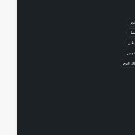
ثور
حمل
طان
لقوس
 اليوم