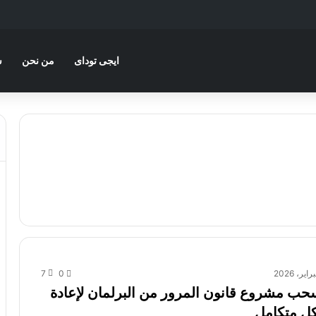
ايجى توداى
من نحن
س
7
0
حب مشروع قانون المرور من البرلمان لإعادة
ل متكامل