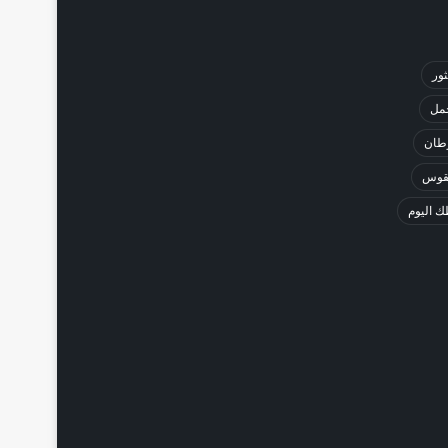
ثور
حمل
طان
لقوس
 اليوم