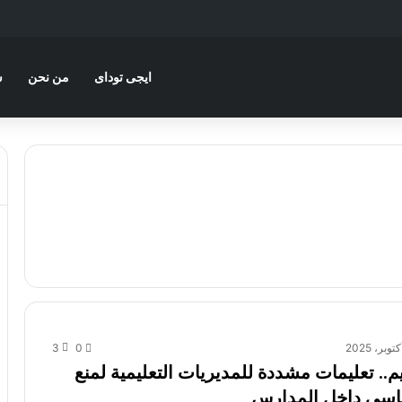
ايجى توداى
من نحن
س
3
0
يم.. تعليمات مشددة للمديريات التعليمية لمنع
ياسي داخل المدارس