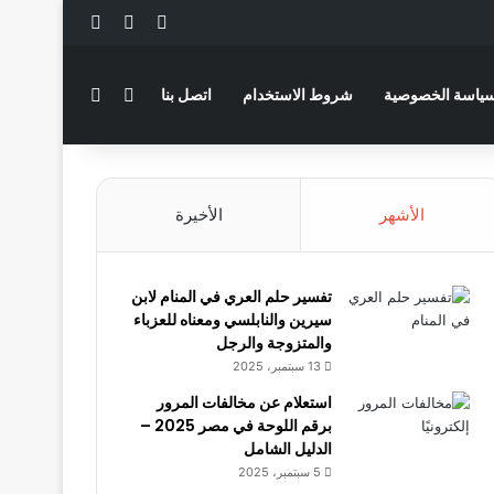
‫X
فيسبوك
لينكدإن
بحث عن
الوضع المظلم
ياسة الخصوصية
شروط الاستخدام
اتصل بنا
الأشهر
الأخيرة
تفسير حلم العري في المنام لابن
سيرين والنابلسي ومعناه للعزباء
والمتزوجة والرجل
13 سبتمبر، 2025
استعلام عن مخالفات المرور
برقم اللوحة في مصر 2025 –
الدليل الشامل
5 سبتمبر، 2025