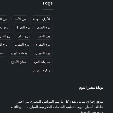
Tags
الأبراج اليومية
برج الأسد
برج ال
برج الجدي
برج الجوزاء
برج ال
برج الحوت
برج الدلو
برج السر
برج العذراء
برج العقرب
برج ا
برج الميزان
توقعات الأبراج
حظك
مباريات اليوم
نصائح الأبراج
وزارة التموين
بوباة مصر اليوم
موقع إخباري شامل يقدم كل ما يهم المواطن المصري من أخبار
عاجلة، أسعار اليوم، التعليم، الخدمات الحكومية، المباريات، الوظائف،
والعروض اليومية.