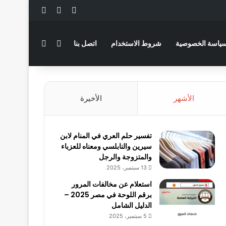
‫X
فيسبوك
لينكدإن
بحث عن
الوضع المظلم
ياسة الخصوصية
شروط الاستخدام
اتصل بنا
الأشهر
الأخيرة
تفسير حلم العري في المنام لابن
سيرين والنابلسي ومعناه للعزباء
والمتزوجة والرجل
13 سبتمبر، 2025
استعلام عن مخالفات المرور
برقم اللوحة في مصر 2025 –
الدليل الشامل
5 سبتمبر، 2025