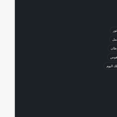
ثور
حمل
طان
لقوس
 اليوم