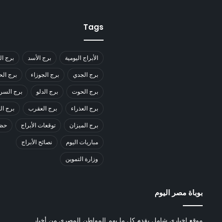
Tags
الأبراج اليومية
برج الأسد
برج ال
برج الجدي
برج الجوزاء
برج ال
برج الحوت
برج الدلو
برج السر
برج العذراء
برج العقرب
برج ا
برج الميزان
توقعات الأبراج
حظك
مباريات اليوم
نصائح الأبراج
وزارة التموين
بوباة مصر اليوم
موقع إخباري شامل يقدم كل ما يهم المواطن المصري من أخبار