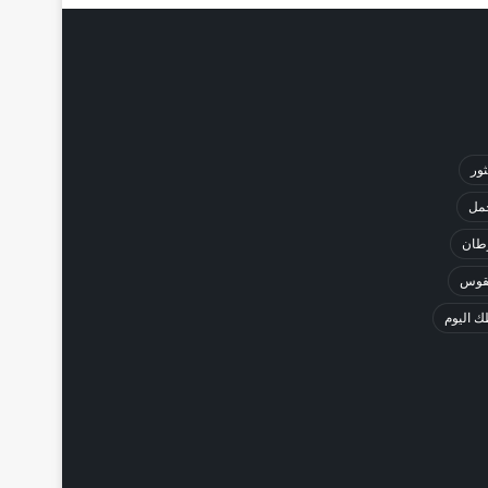
ثور
حمل
طان
لقوس
 اليوم