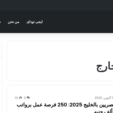
ايجى توداى
من نحن
س
ارج
 2025
0
10
وظائف للمصريين بالخليج 2025: 250 فرصة عمل برواتب