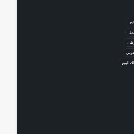
ثور
حمل
طان
لقوس
 اليوم