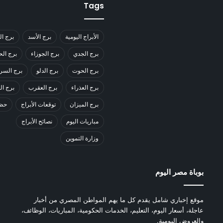
Tags
الأبراج اليومية
برج الأسد
برج ال
برج الجدي
برج الجوزاء
برج ال
برج الحوت
برج الدلو
برج السر
برج العذراء
برج العقرب
برج ا
برج الميزان
توقعات الأبراج
حظك
مباريات اليوم
نصائح الأبراج
وزارة التموين
بوباة مصر اليوم
موقع إخباري شامل يقدم كل ما يهم المواطن المصري من أخبار
عاجلة، أسعار اليوم، التعليم، الخدمات الحكومية، المباريات، الوظائف،
والعروض اليومية.