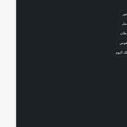
ثور
حمل
طان
لقوس
 اليوم