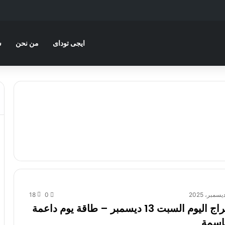
ايجى توداى
من نحن
س
18
0
توقعات الأبراج اليوم السبت 13 ديسمبر – طاقة يوم داعمة
اسمة