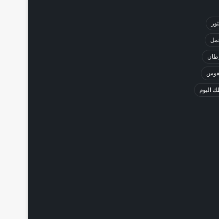
ثور
حمل
طان
لقوس
 اليوم