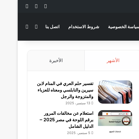
‫X
فيسبوك
لينكدإن
بحث عن
الوضع المظلم
ياسة الخصوصية
شروط الاستخدام
اتصل بنا
الأشهر
الأخيرة
تفسير حلم العري في المنام لابن
سيرين والنابلسي ومعناه للعزباء
والمتزوجة والرجل
13 سبتمبر، 2025
استعلام عن مخالفات المرور
برقم اللوحة في مصر 2025 –
الدليل الشامل
5 سبتمبر، 2025