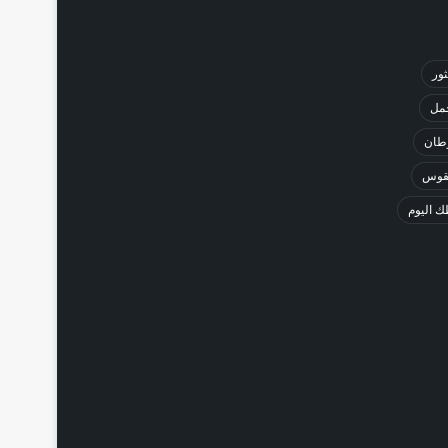
ثور
حمل
طان
لقوس
 اليوم