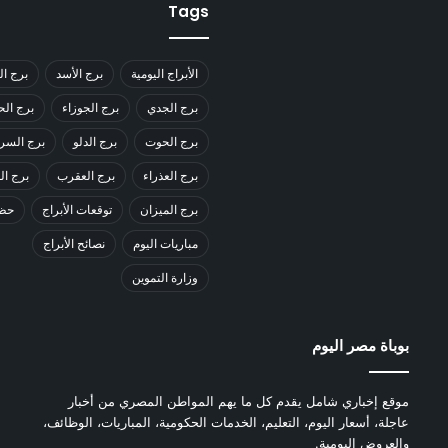
Tags
الأبراج اليومية
برج الأسد
برج ال
برج الجدي
برج الجوزاء
برج ال
برج الحوت
برج الدلو
برج السر
برج العذراء
برج العقرب
برج ا
برج الميزان
توقعات الأبراج
حظك
مباريات اليوم
نصائح الأبراج
وزارة التموين
بوباة مصر اليوم
موقع إخباري شامل يقدم كل ما يهم المواطن المصري من أخبار
عاجلة، أسعار اليوم، التعليم، الخدمات الحكومية، المباريات، الوظائف،
والعروض اليومية.