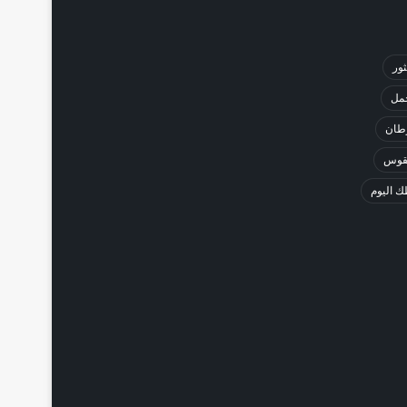
ثور
حمل
طان
لقوس
 اليوم