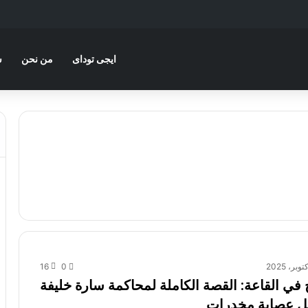
ايجى توداى
من نحن
س
16
0
في القاعة: القصة الكاملة لمحاكمة سارة خليفة
ل عصابة مخدرات