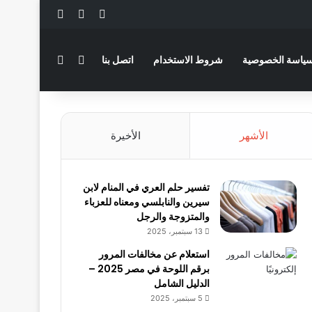
‫X
فيسبوك
لينكدإن
بحث عن
الوضع المظلم
ياسة الخصوصية
شروط الاستخدام
اتصل بنا
الأشهر
الأخيرة
تفسير حلم العري في المنام لابن
سيرين والنابلسي ومعناه للعزباء
والمتزوجة والرجل
13 سبتمبر، 2025
استعلام عن مخالفات المرور
برقم اللوحة في مصر 2025 –
الدليل الشامل
5 سبتمبر، 2025