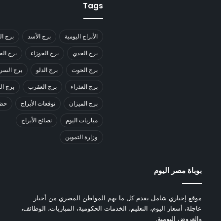
Tags
الأبراج اليومية
برج الأسد
برج ال
برج الجدي
برج الجوزاء
برج ال
برج الحوت
برج الدلو
برج السر
برج العذراء
برج العقرب
برج ا
برج الميزان
توقعات الأبراج
حظك
مباريات اليوم
نصائح الأبراج
وزارة التموين
بوباة مصر اليوم
موقع إخباري شامل يقدم كل ما يهم المواطن المصري من أخبار
عاجلة، أسعار اليوم، التعليم، الخدمات الحكومية، المباريات، الوظائف،
والعروض اليومية.