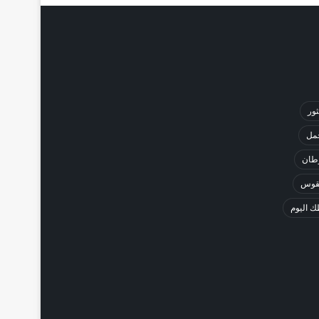
ثور
حمل
طان
لقوس
 اليوم