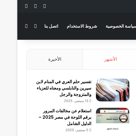
‫X
فيسبوك
لينكدإن
بحث عن
الوضع المظلم
ياسة الخصوصية
شروط الاستخدام
اتصل بنا
الأشهر
الأخيرة
تفسير حلم العري في المنام لابن
سيرين والنابلسي ومعناه للعزباء
والمتزوجة والرجل
13 سبتمبر، 2025
استعلام عن مخالفات المرور
برقم اللوحة في مصر 2025 –
الدليل الشامل
5 سبتمبر، 2025