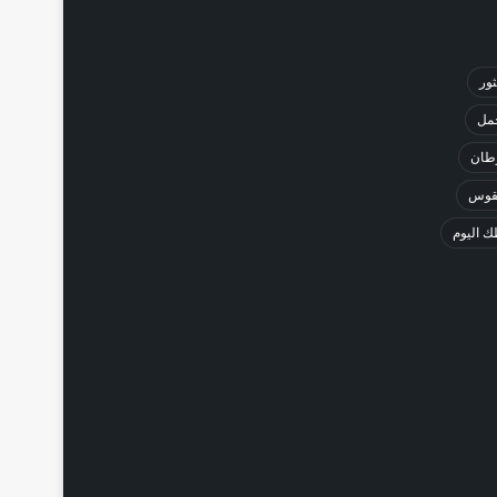
ثور
حمل
طان
لقوس
 اليوم