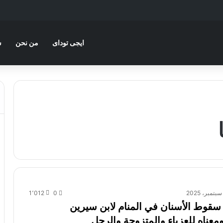
ايجى توداى
من نحن
س
1٬012
0
سقوط الأسنان في المنام لابن سيرين
معناه للعزباء والمتزوجة والرجل