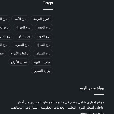
Tags
الأبراج اليومية
برج الأسد
برج ال
برج الجدي
برج الجوزاء
برج ال
برج الحوت
برج الدلو
برج السر
برج العذراء
برج العقرب
برج ا
برج الميزان
توقعات الأبراج
حظك
مباريات اليوم
نصائح الأبراج
وزارة التموين
بوباة مصر اليوم
موقع إخباري شامل يقدم كل ما يهم المواطن المصري من أخبار
عاجلة، أسعار اليوم، التعليم، الخدمات الحكومية، المباريات، الوظائف،
والعروض اليومية.