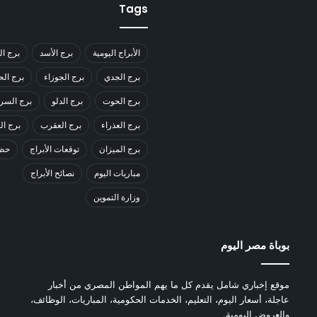
Tags
الأبراج اليومية
برج الأسد
برج ال
برج الجدي
برج الجوزاء
برج ال
برج الحوت
برج الدلو
برج السر
برج العذراء
برج العقرب
برج ا
برج الميزان
توقعات الأبراج
حظك
مباريات اليوم
نصائح الأبراج
وزارة التموين
بوباة مصر اليوم
موقع إخباري شامل يقدم كل ما يهم المواطن المصري من أخبار
عاجلة، أسعار اليوم، التعليم، الخدمات الحكومية، المباريات، الوظائف،
والعروض اليومية.