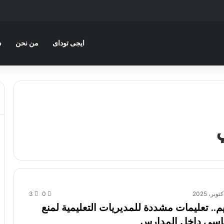
ايجى توداى
من نحن
س
3
0
يم.. تعليمات مشددة للمديريات التعليمية لمنع
ياسي داخل المدارس