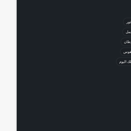
ثور
حمل
طان
لقوس
 اليوم