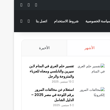
‫X
فيسبوك
لينكدإن
بحث عن
الوضع المظلم
ياسة الخصوصية
شروط الاستخدام
اتصل بنا
الأشهر
الأخيرة
تفسير حلم العري في المنام لابن
سيرين والنابلسي ومعناه للعزباء
والمتزوجة والرجل
13 سبتمبر، 2025
استعلام عن مخالفات المرور
برقم اللوحة في مصر 2025 –
الدليل الشامل
5 سبتمبر، 2025