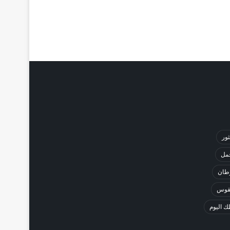
ثور
حمل
طان
لقوس
 اليوم