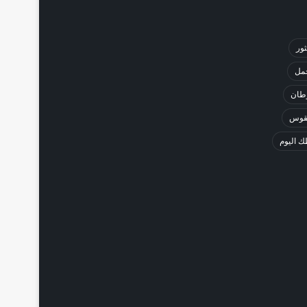
ثور
حمل
طان
لقوس
 اليوم