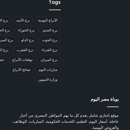
Tags
الأبراج اليومية
برج الأسد
برج ال
برج الجدي
برج الجوزاء
برج ال
برج الحوت
برج الدلو
برج السر
برج العذراء
برج العقرب
برج ا
برج الميزان
توقعات الأبراج
حظك
مباريات اليوم
نصائح الأبراج
وزارة التموين
بوباة مصر اليوم
موقع إخباري شامل يقدم كل ما يهم المواطن المصري من أخبار
عاجلة، أسعار اليوم، التعليم، الخدمات الحكومية، المباريات، الوظائف،
والعروض اليومية.