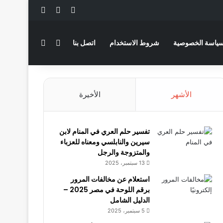
‫X
فيسبوك
لينكدإن
بحث عن
الوضع المظلم
ياسة الخصوصية
شروط الاستخدام
اتصل بنا
الأشهر
الأخيرة
تفسير حلم العري في المنام لابن
سيرين والنابلسي ومعناه للعزباء
والمتزوجة والرجل
13 سبتمبر، 2025
استعلام عن مخالفات المرور
برقم اللوحة في مصر 2025 –
الدليل الشامل
5 سبتمبر، 2025