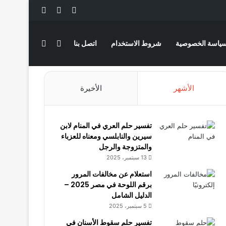
‫X
فيسبوك
لينكدإن
بحث عن
الوضع المظلم
ياسة الخصوصية
شروط الاستخدام
اتصل بنا
الأشهر
الأخيرة
تفسير حلم العري في المنام لابن
سيرين والنابلسي ومعناه للعزباء
والمتزوجة والرجل
13 سبتمبر، 2025
استعلام عن مخالفات المرور
برقم اللوحة في مصر 2025 –
الدليل الشامل
5 سبتمبر، 2025
تفسير حلم سقوط الأسنان في