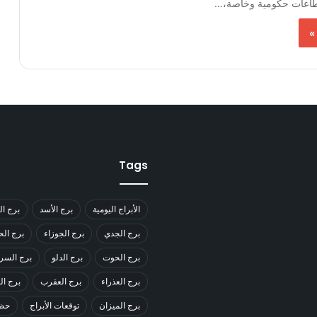
قطاعات حكومية وخاصة،…
»
Tags
الأبراج اليومية
برج الأسد
برج ال
برج الجدي
برج الجوزاء
برج ال
برج الحوت
برج الدلو
برج السر
برج العذراء
برج العقرب
برج ا
برج الميزان
توقعات الأبراج
حظك