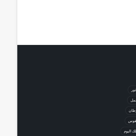
ثور
حمل
طان
لقوس
 اليوم