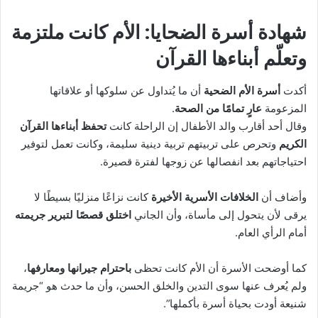
شهادة أسرة الضحايا: الأم كانت ملتزمة
وتعلّم أبناءها القرآن
أكدت
أسرة الأم الضحية
أن ما يُتداول عن سلوكها أو علاقاتها
المزعومة
عارٍ تمامًا من الصحة
.
وقال أحد أقارب والد الأطفال إن الراحلة كانت
تحفظ أبناءها القرآن
الكريم
وتحرص على تربيتهم تربية دينية سليمة، وكانت تعمل لتوفير
احتياجاتهم بعد انفصالها عن زوجها لفترة قصيرة.
وأضاف أن
الخلافات الأسرية الأخيرة
كانت نزاعًا منزليًا بسيطًا لا
يرقى لأن يتحول إلى مأساة، وأن الجاني
اختلق قصصًا لتبرير جريمته
أمام الرأي العام.
كما أوضحت الأسرة أن الأم كانت تحظى
باحترام جيرانها ومعارفها
،
ولم يُعرف عنها سوى التدين والخلق الحسن، وأن ما حدث هو “جريمة
شنيعة أودت بحياة أسرة بأكملها”.