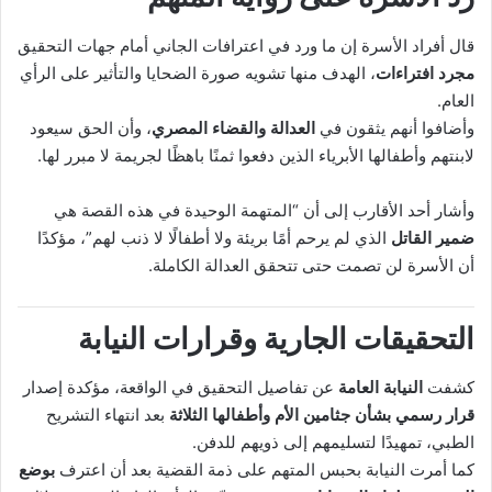
قال أفراد الأسرة إن ما ورد في اعترافات الجاني أمام جهات التحقيق
مجرد افتراءات
، الهدف منها تشويه صورة الضحايا والتأثير على الرأي
العام.
وأضافوا أنهم يثقون في
العدالة والقضاء المصري
، وأن الحق سيعود
لابنتهم وأطفالها الأبرياء الذين دفعوا ثمنًا باهظًا لجريمة لا مبرر لها.
وأشار أحد الأقارب إلى أن “المتهمة الوحيدة في هذه القصة هي
ضمير القاتل
الذي لم يرحم أمًا بريئة ولا أطفالًا لا ذنب لهم”، مؤكدًا
أن الأسرة لن تصمت حتى تتحقق العدالة الكاملة.
التحقيقات الجارية وقرارات النيابة
كشفت
النيابة العامة
عن تفاصيل التحقيق في الواقعة، مؤكدة إصدار
قرار رسمي بشأن جثامين الأم وأطفالها الثلاثة
بعد انتهاء التشريح
الطبي، تمهيدًا لتسليمهم إلى ذويهم للدفن.
كما أمرت النيابة بحبس المتهم على ذمة القضية بعد أن اعترف
بوضع