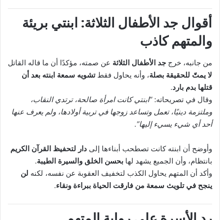
أقوال جد الأطفال الثلاثة: ابنتي بريئة
والمتهم كاذب
من جانبه، خرج
جد الأطفال الثلاثة
عن صمته، مؤكدًا أن ما قاله القاتل
لا يمتّ للحقيقة بصلة
، وأنه يحاول فقط
تشويه سمعة ابنته بعد أن
قتلها بدم بارد
.
وقال في تصريحاته:
“ابنتي كانت امرأة صالحة، ترتدي النقاب،
وملتزمة دينيًا، تعمل وتساعد زوجها في تربية أولادها، ولم يعرف عنها
أحد أي شيء يسيء إليها”.
وأوضح أن ابنته كانت تصطحب أبناءها إلى
دار لتحفيظ القرآن الكريم
بانتظام، وأن الجميع يشهد لها
بحسن الخلق والسيرة الطيبة
.
وأكد أن المتهم يحاول الكذب لتخفيف العقوبة عن نفسه، لكنه
لن
ينجح في تلويث سمعة من فارقت الحياة ببراءة ونقاء
.
رد الأسرة على رواية المتهم