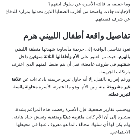
وما حقيقة ما قالته الأسرة عن سلوك ابنتهم؟
الإجابات جاءت واضحة من أقارب الضحايا الذين تحدثوا بمرارة للدفاع
عن شرف فقيدتهم.
تفاصيل واقعة أطفال اللبيني هرم
تعود تفاصيل الواقعة إلى جريمة مأساوية شهدتها منطقة
اللبيني
بالهرم
، حيث تم العثور على
الأم وأطفالها الثلاثة متوفين
داخل
شقتهم في ظروف غامضة، قبل أن يتم ضبط المتهم الذي اعترف
بارتكاب الجريمة.
ورغم إقراره بالقتل، إلا أنه حاول تبرير جريمته بادعاءات عن
علاقة
غير مشروعة
بينه وبين الأم، وهو ما اعتبرته الأسرة
محاولة يائسة
لتبرير فعلته
.
وبحسب تقارير صحفية، فإن الأسرة رفضت هذه المزاعم بشدة،
مشيرة إلى أن الأم كانت
ملتزمة دينيًا ومنتقبة
وتعيش حياة هادئة،
ولم يكن لها أي سلوك مخالف لما هو معروف عنها في محيطها
الاجتماعي.