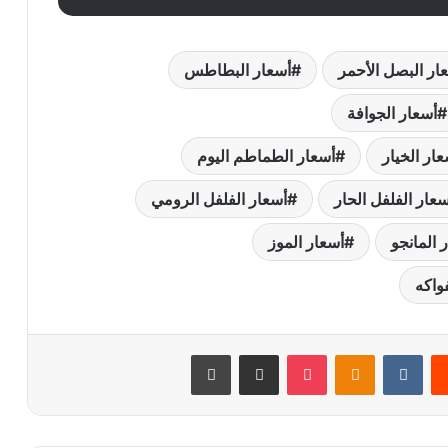
ار البصل الأحمر
أسعار البطاطس
أسعار الجوافة
عار الخيار
أسعار الطماطم اليوم
سعار الفلفل الحار
أسعار الفلفل الرومي
 المانجو
أسعار الموز
واكه
يست
Odnoklassniki
‫Pocket
مشاركة عبر البريد
طباعة