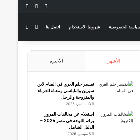
‫X
فيسبوك
لينكدإن
بحث عن
الوضع المظلم
ياسة الخصوصية
شروط الاستخدام
اتصل بنا
الأشهر
الأخيرة
تفسير حلم العري في المنام لابن
سيرين والنابلسي ومعناه للعزباء
والمتزوجة والرجل
13 سبتمبر، 2025
استعلام عن مخالفات المرور
برقم اللوحة في مصر 2025 –
الدليل الشامل
5 سبتمبر، 2025