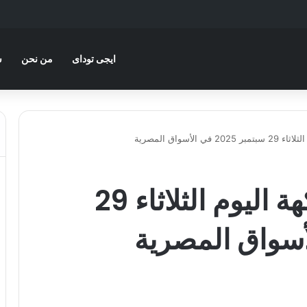
ايجى توداى
من نحن
س
لأسواق المصرية
أسعار الخضار والفاكهة اليوم الثلاثاء 29