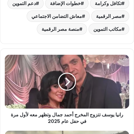
تكافل وكرامة
خطوات الإضافة
دعم التموين
مصر الرقمية
معاش التضامن الاجتماعي
مكاتب التموين
منصة مصر الرقمية
رانيا
يوسف
تتزوج
المخرج
أحمد
جمال
وتظهر
معه
لأول
رانيا يوسف تتزوج المخرج أحمد جمال وتظهر معه لأول مرة
مرة
في
في حفل عام 2025
حفل
عام
المران