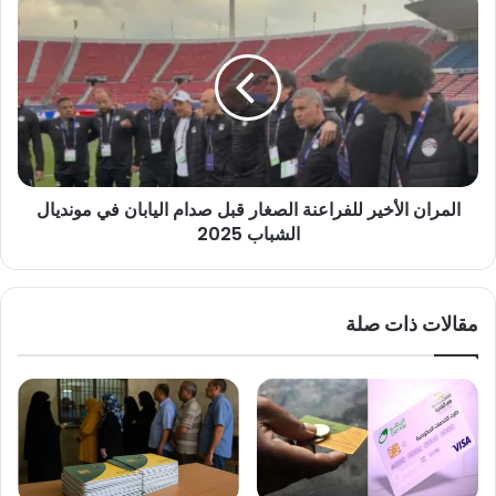
2025
الأخير
للفراعنة
الصغار
قبل
صدام
اليابان
في
مونديال
المران الأخير للفراعنة الصغار قبل صدام اليابان في مونديال
الشباب
2025
الشباب 2025
مقالات ذات صلة