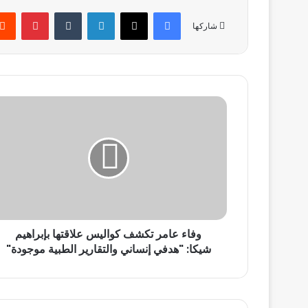
فيسبوك
‫X
لينكدإن
بينتير
شاركها
وفاء
عامر
تكشف
كواليس
علاقتها
بإبراهيم
شيكا:
"هدفي
إنساني
وفاء عامر تكشف كواليس علاقتها بإبراهيم
والتقارير
الطبية
شيكا: "هدفي إنساني والتقارير الطبية موجودة"
موجودة"