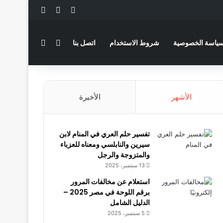
‫X
فيسبوك
لينكدإن
بحث عن
الوضع المظلم
ياسة الخصوصية
شروط الاستخدام
اتصل بنا
الأشهر
الأخيرة
تفسير حلم العري في المنام لابن
سيرين والنابلسي ومعناه للعزباء
والمتزوجة والرجل
13 سبتمبر، 2025
استعلام عن مخالفات المرور
برقم اللوحة في مصر 2025 –
الدليل الشامل
5 سبتمبر، 2025