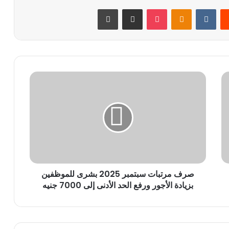
يست
Odnoklassniki
‫Pocket
مشاركة عبر البريد
طباعة
صرف
مرتبات
سبتمبر
2025
بشرى
للموظفين
بزيادة
الأجور
ورفع
صرف مرتبات سبتمبر 2025 بشرى للموظفين
الحد
الأدنى
بزيادة الأجور ورفع الحد الأدنى إلى 7000 جنيه
إلى
7000
جنيه