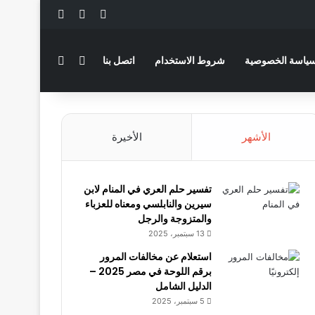
‫X
فيسبوك
لينكدإن
بحث عن
الوضع المظلم
ياسة الخصوصية
شروط الاستخدام
اتصل بنا
الأشهر
الأخيرة
تفسير حلم العري في المنام لابن
سيرين والنابلسي ومعناه للعزباء
والمتزوجة والرجل
13 سبتمبر، 2025
استعلام عن مخالفات المرور
برقم اللوحة في مصر 2025 –
الدليل الشامل
5 سبتمبر، 2025