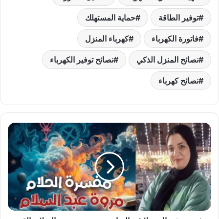
توفير الطاقة
حماية المستهلك
فاتورة الكهرباء
كهرباء المنزل
نصائح المنزل الذكي
نصائح توفير الكهرباء
نصائح كهرباء
تفسير
رؤية
الغوريلا
في
المنام
حسب
مروة
عبد
السلام: