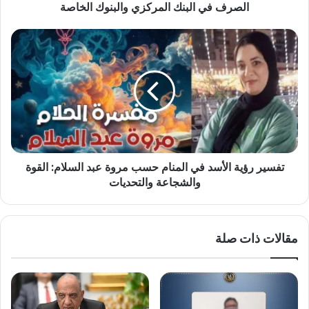
الصرف
الصرف في البنك المركزي والبنوك الخاصة
في
البنك
تفسير
المركزي
رؤية
والبنوك
الأسد
الخاصة
في
المنام
حسب
مروة
عبد
السلام:
تفسير رؤية الأسد في المنام حسب مروة عبد السلام: القوة
القوة
والشجاعة
والشجاعة والتحديات
والتحديات
مقالات ذات صلة