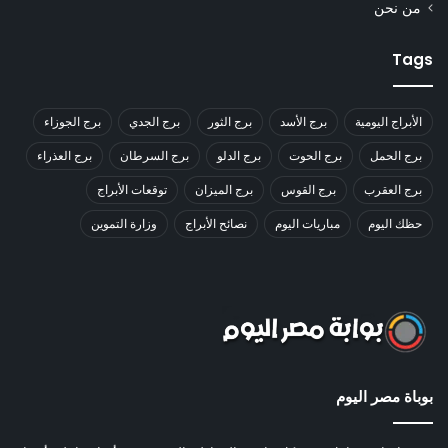
من نحن
Tags
الأبراج اليومية
برج الأسد
برج الثور
برج الجدي
برج الجوزاء
برج الحمل
برج الحوت
برج الدلو
برج السرطان
برج العذراء
برج العقرب
برج القوس
برج الميزان
توقعات الأبراج
حظك اليوم
مباريات اليوم
نصائح الأبراج
وزارة التموين
بوباة مصر اليوم