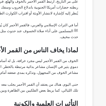
على مر التاريخ، ارتبط القمر الأحمر بالخوف والهلع. في
ربطته حضارات أمريكا الجنوبية باندلاع الحروب وسفك 
يُنظر إليه كإشارة لانتشار الأوبئة أو اقتراب الكوارث الط
أما في التراث الإسلامي والعربي، فالقمر الأحمر كان ي
ﷺ المسلمين على أداء صلاة الخسوف عند حدوث مثل هذه
حدث مخيف.
لماذا يخاف الناس من القمر ال
الخوف من القمر الأحمر ليس مجرد خرافة، بل له أساس
دموي يثير في الإنسان مشاعر بدائية مرتبطة بالخطر. ا
مشاعر الخوف من المجهول، وتذكره بمدى ضعفه أمام 
حتى اليوم، هناك من يعتقد أن القمر الأحمر يجلب معه ط
تلك الليالي، كما يربط بعض الفلكيين بين الظاهرة وبين 
التأثيرات العلمية والكونية