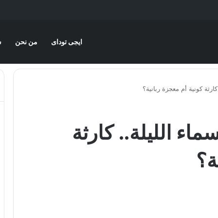
ايجى توداى
من نحن
س
 كارثة كونية أم معجزة ربانية؟
سماء الليلة.. كارثة
ة؟