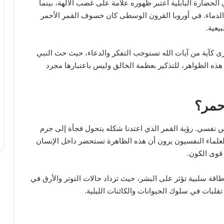
 الحضارة البابلية اعتبر ظهوره علامة على غضب الآلهة، بينما
الدماء. في أوروبا القرون الوسطى كان خسوف القمر الأحمر
بيعية.
ُرى كآية من آيات الله تستوجب التفكر والدعاء، حيث حث النبي
 الظواهر، للتذكير بعظمة الخالق وليس باعتبارها مجرد
أحمر؟
 نفسي. رؤية القمر الذي اعتدنا شكله يتحول فجأة إلى جرم
لعلماء النفسيون يرون أن هذه الظاهرة تستحضر داخل الإنسان
قوى الكون.
اقة سلبية تؤثر على البشر، حيث تزداد حالات التوتر والأرق في
تقلبات في سلوك الحيوانات والكائنات الليلية.