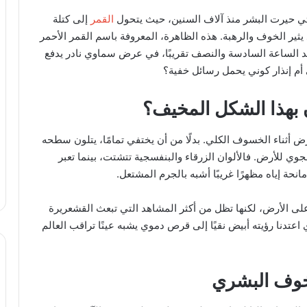
لتي حيرت البشر منذ آلاف السنين، حيث يتحول
القمر
إلى كتلة
ثير الخوف والرهبة. هذه الظاهرة، المعروفة باسم القمر الأحمر
لساعة السادسة والنصف تقريبًا، في عرض سماوي نادر يدفع
أم إنذار كوني يحمل رسائل خفية؟
ون بهذا الشكل المخيف؟
 أثناء الخسوف الكلي. بدلًا من أن يختفي تمامًا، يتلون سطحه
وي للأرض. فالألوان الزرقاء والبنفسجية تتشتت، بينما تعبر
حة إياه مظهرًا غريبًا أشبه بالجرم المشتعل.
 على الأرض، لكنها تظل من أكثر المشاهد التي تبعث القشعريرة
تدنا رؤيته أبيض نقيًا إلى قرص دموي يشبه عينًا تراقب العالم
لخوف البشري