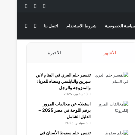
‫X
فيسبوك
لينكدإن
بحث عن
الوضع المظلم
ياسة الخصوصية
شروط الاستخدام
اتصل بنا
الأشهر
الأخيرة
تفسير حلم العري في المنام لابن
سيرين والنابلسي ومعناه للعزباء
والمتزوجة والرجل
13 سبتمبر، 2025
استعلام عن مخالفات المرور
برقم اللوحة في مصر 2025 –
الدليل الشامل
5 سبتمبر، 2025
تفسير حلم سقوط الأسنان في