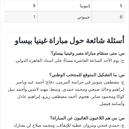
5
إثيوبيا
9
6
جيبوتي
1
أسئلة شائعة حول مباراة غينيا بيساو
س: متى ستقام مباراة مصر وغينيا بيساو؟
ج: يوم الأحد الساعة العاشرة مساءً على استاد القاهرة الدولي.
س: ما التشكيل المتوقع للمنتخب الوطني؟
ج: مصطفى شوبير في حراسة المرمى، دفاع: أحمد عيد وياسر
إبراهيم وخالد صبحي ومحمد حمدي، وسط: مهند لاشين وأحمد نبيل
كوكا ومحمود صابر، هجوم: أحمد مصطفى زيزو، إبراهيم عادل
وأسامة فيصل.
س: من هم اللاعبون الغائبون عن المباراة؟
ج: حمدي فتحي ومروان عطية للإيقاف، ومحمد صلاح لن يشارك