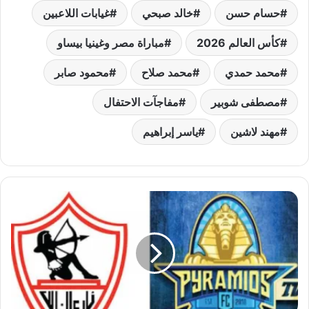
حسام حسن
خالد صبحي
غيابات اللاعبين
كأس العالم 2026
مباراة مصر وغينيا بيساو
محمد حمدي
محمد صلاح
محمود صابر
مصطفى شوبير
مفاجآت الاحتفال
مهند لاشين
ياسر إبراهيم
الزمالك
وبيراميدز
يتواجهان
في
نصف
نهائي
السوبر
المصري