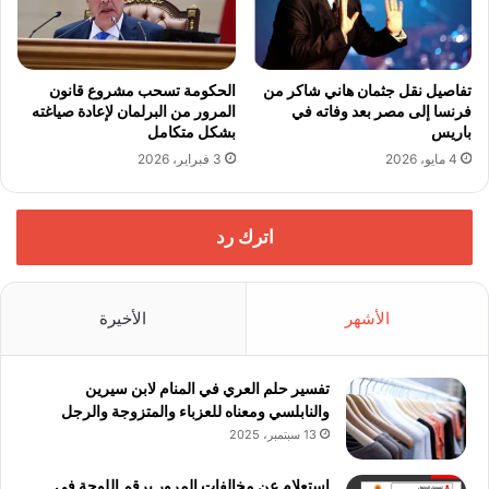
تفاصيل نقل جثمان هاني شاكر من
الحكومة تسحب مشروع قانون
فرنسا إلى مصر بعد وفاته في
المرور من البرلمان لإعادة صياغته
باريس
بشكل متكامل
4 مايو، 2026
3 فبراير، 2026
اترك رد
الأشهر
الأخيرة
تفسير حلم العري في المنام لابن سيرين
والنابلسي ومعناه للعزباء والمتزوجة والرجل
13 سبتمبر، 2025
استعلام عن مخالفات المرور برقم اللوحة في