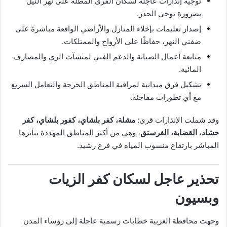
توجيه إنذارات عاجلة لسكان القرى المطلة على نهر النيل
بضرورة توخي الحذر.
إصدار تعليمات بإخلاء المنازل والأراضي الواقعة مباشرة على
ضفتي النهر، حفاظًا على الأرواح والممتلكات.
متابعة أعمال الصيانة والدعم الفني لمنشآت الري والمصارف
المائية.
تشكيل فرق ميدانية لمراقبة المناطق الحرجة والتعامل السريع
مع أي تطورات مفاجئة.
وقد شملت الإنذارات قرى:
مشلة، كفر بلشاي، كفور بلشاي، كفر
حشاد، القضابة، الفرستق
، وهي من أكثر المناطق المهددة بتأثرها
المباشر بارتفاع منسوب المياه في فرع رشيد.
تحذير عاجل لسكان كفر الزيات
وبسيون
وجهت محافظة الغربية خطابات رسمية عاجلة إلى رؤساء المدن