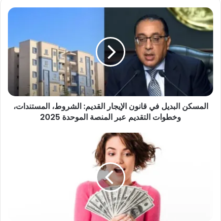
المسكن
البديل
في
قانون
الإيجار
القديم:
الشروط،
المستندات،
وخطوات
المسكن البديل في قانون الإيجار القديم: الشروط، المستندات،
التقديم
عبر
وخطوات التقديم عبر المنصة الموحدة 2025
المنصة
الموحدة
3
2025
أبراج
تجذب
المال
والحظ
بقوة
في
أكتوبر..
فرص