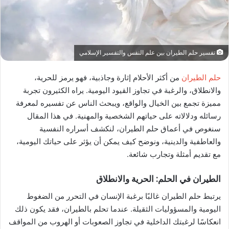
تفسير حلم الطيران بين علم النفس والتفسير الإسلامي
حلم الطيران
من أكثر الأحلام إثارة وجاذبية، فهو يرمز للحرية،
والانطلاق، والرغبة في تجاوز القيود اليومية. يراه الكثيرون تجربة
مميزة تجمع بين الخيال والواقع، ويبحث الناس عن تفسيره لمعرفة
رسائله ودلالاته على حياتهم الشخصية والمهنية. في هذا المقال
سنغوص في أعماق حلم الطيران، لنكشف أسراره النفسية
والعاطفية والدينية، ونوضح كيف يمكن أن يؤثر على حياتك اليومية،
مع تقديم أمثلة وتجارب شائعة.
الطيران في الحلم: الحرية والانطلاق
يرتبط حلم الطيران غالبًا برغبة الإنسان في التحرر من الضغوط
اليومية والمسؤوليات الثقيلة. عندما تحلم بالطيران، فقد يكون ذلك
انعكاسًا لرغبتك الداخلية في تجاوز الصعوبات أو الهروب من المواقف