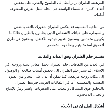
المرهقة. الطيران يرمز أيضًا إلى الطموح والقدرة على تحقيق
أهداف كبيرة، فالسماء الواسعة في الحلم تمثل الفرص المفتوحة
أمامك.
من الناحية النفسية، قد يعكس الطيران شعورك بالثقة بالنفس
والسيطرة على حياتك. الأشخاص الذين يحلمون بالطيران غالبًا ما
يكونون متفائلين ويسعون لتغيير حياتهم للأفضل، ويبحثون عن طرق
لتحقيق استقلاليتهم ونجاحهم الشخصي.
تفسير حلم الطيران وفق الديانة والتقاليد
في العديد من الثقافات، حلم الطيران يحمل معاني دينية وروحية. في
الإسلام، قد يشير حلم الطيران إلى تحقيق أمنيات صالحة أو الوصول
إلى مكانة روحية مرتفعة، كما يمكن أن يدل على التحرر من القيود
النفسية والمعيشية. أما في الثقافات الغربية، فيرتبط الطيران
بالتحليق فوق المشاكل والتغلب على الصعوبات، ويُعتبر رمزًا للإبداع
والخيال اللامحدود.
أشكال الطيران في الأحلام