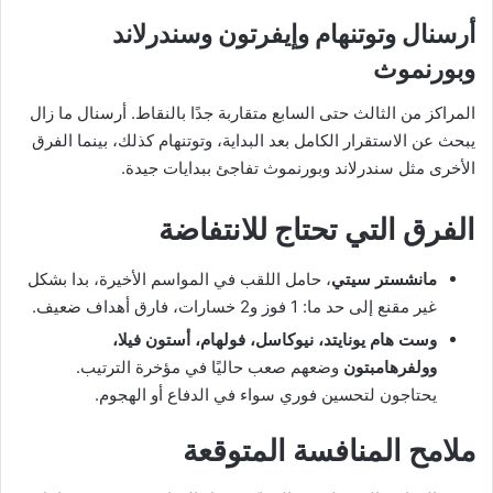
أرسنال وتوتنهام وإيفرتون وسندرلاند
وبورنموث
المراكز من الثالث حتى السابع متقاربة جدًا بالنقاط. أرسنال ما زال
يبحث عن الاستقرار الكامل بعد البداية، وتوتنهام كذلك، بينما الفرق
الأخرى مثل سندرلاند وبورنموث تفاجئ ببدايات جيدة.
الفرق التي تحتاج للانتفاضة
مانشستر سيتي
، حامل اللقب في المواسم الأخيرة، بدا بشكل
غير مقنع إلى حد ما: 1 فوز و2 خسارات، فارق أهداف ضعيف.
وست هام يونايتد، نيوكاسل، فولهام، أستون فيلا،
وولفرهامبتون
وضعهم صعب حاليًا في مؤخرة الترتيب.
يحتاجون لتحسين فوري سواء في الدفاع أو الهجوم.
ملامح المنافسة المتوقعة