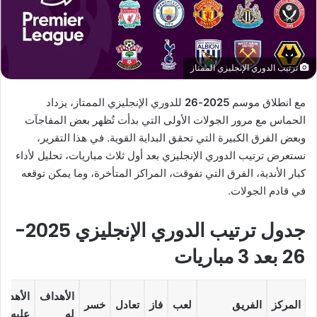
ترتيب الدوري الإنجليزي الممتاز
مع انطلاق موسم
2025-26
للدوري الإنجليزي الممتاز، يزداد
الحماس مع مرور الجولات الأولى التي بدأت تُظهر بعض المفاجآت
وبعض الفرق الكبيرة التي تحقق البداية القوية. في هذا التقرير،
نستعرض ترتيب الدوري الإنجليزي بعد أول ثلاث مباريات، تحليل لأداء
كبار الأندية، الفرق التي تفوقت، المراكز المتأخرة، وما يمكن توقعه
في قادم الجولات.
جدول ترتيب الدوري الإنجليزي 2025-
26 بعد 3 مباريات
الأهداف
الأهدا
المركز
الفريق
لعب
فاز
تعادل
خسر
له
عليه