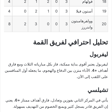
18
فولهام
3
0
2
1
2
4
19
أستون فيلا
3
0
1
2
0
4
وولفرهامبتون
8
2
3
0
0
3
20
واندررز
تحليل احترافي لفريق القمة
ليفربول
ليفربول يعتبر أقوى بداية ممكنة، فاز بكل مبارياته الثلاث ومع فارق
أهداف
+4
. الأداء متزن بين الدفاع والهجوم، ما يجعله أول المنافسين
على اللقب إلى الآن.
تشيلسي
يأتي في المركز الثاني بفوزين وتعادل، فارق أهداف ممتاز
+6
، يعني
إن الفريق قادر يسجل كثير ويمنع الخصوم من التهديف بسهولة.