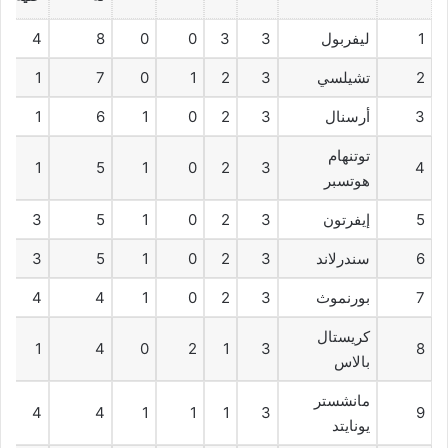
1
ليفربول
3
3
0
0
8
4
2
تشيلسي
3
2
1
0
7
1
3
أرسنال
3
2
0
1
6
1
توتنهام
1
5
1
0
2
3
4
هوتسبر
5
إيفرتون
3
2
0
1
5
3
6
سندرلاند
3
2
0
1
5
3
7
بورنموث
3
2
0
1
4
4
كريستال
1
4
0
2
1
3
8
بالاس
مانشستر
4
4
1
1
1
3
9
يونايتد