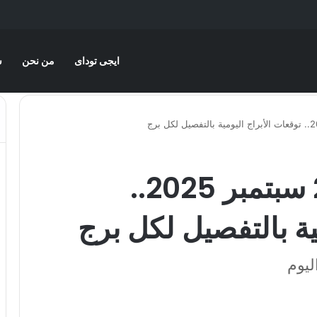
ايجى توداى
من نحن
س
حظك اليوم الأحد 28 سبتمبر 2025..
ية بالتفصيل لكل برج
ليوم