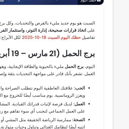
حظك اليوم
السبت هو يوم جديد مليء بالفرص والتحديات، وكل برج 
على
اتخاذ قرارات صحيحة، إدارة التوتر، واستثمار الف
تفاصيل
حظك اليوم السبت 18-10-2025
لكل الأبراج:
برج الحمل (21 مارس – 19 أبريل)
اليوم،
برج الحمل
مليء بالحيوية والطاقة الإيجابية، وه
العمل. تشعر بأنك قادر على مواجهة التحديات بثقة وإ
الحب:
علاقتك العاطفية اليوم تتطلب الصراحة وا
ويعزز الرومانسية. يوم مناسب أيضًا للخروج مع ا
العمل:
لديك فرصة لإثبات قدراتك القيادية. المشا
على العمل الجماعي لتجنب أي سوء تفاهم مع زمل
الصحة:
ممارسة الرياضة الخفيفة مثل المشي أو ت
انتبه أيضًا لنظامك الغذائي وتناول وجبات متوازنة.