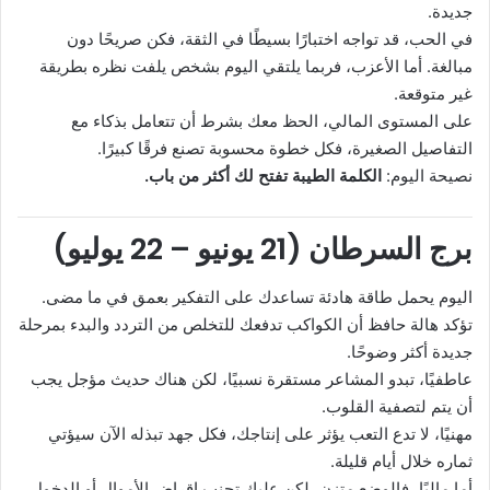
جديدة.
في الحب، قد تواجه اختبارًا بسيطًا في الثقة، فكن صريحًا دون
مبالغة. أما الأعزب، فربما يلتقي اليوم بشخص يلفت نظره بطريقة
غير متوقعة.
على المستوى المالي، الحظ معك بشرط أن تتعامل بذكاء مع
التفاصيل الصغيرة، فكل خطوة محسوبة تصنع فرقًا كبيرًا.
نصيحة اليوم:
الكلمة الطيبة تفتح لك أكثر من باب.
برج السرطان (21 يونيو – 22 يوليو)
اليوم يحمل طاقة هادئة تساعدك على التفكير بعمق في ما مضى.
تؤكد هالة حافظ أن الكواكب تدفعك للتخلص من التردد والبدء بمرحلة
جديدة أكثر وضوحًا.
عاطفيًا، تبدو المشاعر مستقرة نسبيًا، لكن هناك حديث مؤجل يجب
أن يتم لتصفية القلوب.
مهنيًا، لا تدع التعب يؤثر على إنتاجك، فكل جهد تبذله الآن سيؤتي
ثماره خلال أيام قليلة.
أما ماليًا، فالوضع متزن، لكن عليك تجنب إقراض الأموال أو الدخول