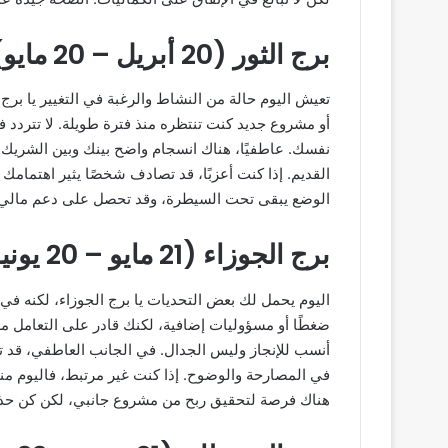
برج الثور (20 أبريل – 20 مايو)
تعيش اليوم حالة من النشاط والرغبة في التغيير يا برج ا
أو مشروع جديد كنت تنتظره منذ فترة طويلة. لا تتردد 
نفسك. عاطفيًا، هناك انسجام واضح بينك وبين الشريك،
القديم. إذا كنت أعزبًا، قد تصادف شخصًا يثير اهتمامك 
الوضع يبقى تحت السيطرة، وقد تحصل على دعم مالي
برج الجوزاء (21 مايو – 20 يونيو)
اليوم يحمل لك بعض التحديات يا برج الجوزاء، لكنه في
ضغطًا أو مسؤوليات إضافية، لكنك قادر على التعامل معه
أنسب للإنجاز وليس الجدال. في الجانب العاطفي، قد تم
في المصارحة والوضوح. إذا كنت غير مرتبط، فاليوم من
هناك فرصة لتحقيق ربح من مشروع جانبي، لكن كن حذرًا