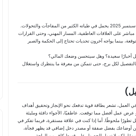
إذا كنت من عشاق الأبراج والفلك، فإن يوم الجمعة 26 سبتمبر 2025 يحمل في طياته الكثير من المفاجآت والتحولات.
مباشر على العلاقات العاطفية، المسار المهني، وحتى القرارات
وقعة، بينما يواجه آخرون تحديات تحتاج إلى الحكمة والصبر
أخبارًا سعيدة؟ وهل سيتحسن وضعك المالي؟
التفصيل لكل برج، حتى تتمكن من معرفة ما ينتظرك واستغلال
ي العمل، تشعر بطاقة قوية تدفعك نحو الإنجاز وتحقيق أهداف
عرض عمل أفضل مما توقعت. عاطفيًا، الأجواء دافئة ومليئة
مل تطورًا ملحوظًا. أما إذا كنت في علاقة مستقرة، فربما تفكر في
ن أوضاعك بفضل صفقة أو مصدر دخل إضافي قد يظهر فجأة،
عمومًا، لكن لا تهمل الحصول على قسط كافٍ من الراحة.