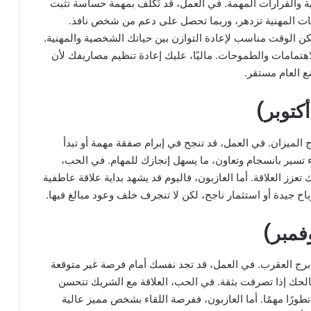
لية والقرارات المهمة. في العمل، قد تُكلف بمهمة حساسة تثبت
اقات المهنية تزدهر، وربما تحصل على دعم من شخص نافذ.
لكن الوقت مناسب لإعادة التوازن بين حياتك الشخصية والمهنية.
هتمامات والطموحات. ماليًا، عليك إعادة تنظيم مصاريفك لأن
ع العام مستقر.
 الميزان. في العمل، قد تنجح في إبرام صفقة مهمة أو تبدأ
لاء تسير بانسجام وتعاون، ما يسهل إنجازك للمهام. في الحب،
زز العلاقة. أما العازبون، فاليوم قد يشهد بداية علاقة عاطفية
باح جيدة أو استثمار ناجح، لكن لا تنجرف خلف وعود مبالغ فيها.
 برج العقرب. في العمل، قد تجد نفسك أمام فرصة غير متوقعة
الحك إذا تصرفت بثقة. في الحب، العلاقة مع الشريك تتحسن
ورًا مهمًا. أما العازبون، ففرصة اللقاء بشخص مميز عالية