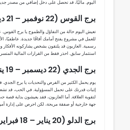
اليوم. ماليًا، قد تحصل على دخل إضافي من مصدر جديد
برج القوس (22 نوفمبر – 21 ديسمبر)
تعيش اليوم حالة من التفاؤل والطموح يا برج القوس. ع
للعمل في مشروع يفتح أمامك آفاقًا جديدة. عاطفيًا، ال
رسمية. العازبون قد يلتقون بشخص يشاركونه الأفكار وال
استثمار سابق. احذر فقط من القرارات المالية المتسر
برج الجدي (22 ديسمبر – 19 يناير)
يوم يحمل الكثير من الفرص والتحديات يا برج الجدي. ف
إثبات قدرتك على تحمل المسؤولية. في الحب، قد تشعر 
لتقوية العلاقة. أما العازبون، فقد يعيشون بداية قصة 
جهة خارجية أو صفقة مربحة، لكن احرص على إدارة أمو
برج الدلو (20 يناير – 18 فبراير)