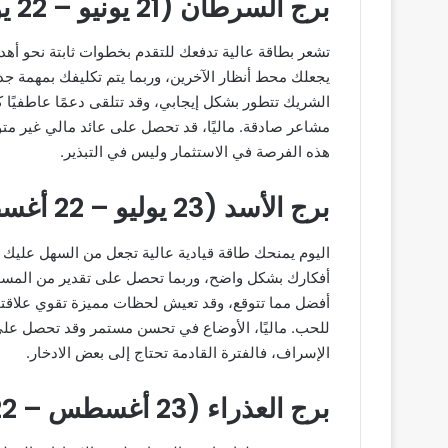
برج السرطان (21 يونيو – 22 يوليو)
تشعر بطاقة عالية تدفعك للتقدم بخطوات ثابتة نحو أهداف
يجعلك محط أنظار الآخرين، وربما يتم تكليفك بمهمة جدي
الشريك تتطور بشكل إيجابي، وقد تتلقى دعمًا عاطفيًا ك
مشاعر صادقة. ماليًا، قد تحصل على عائد مالي غير متو
هذه الفرصة في الاستثمار وليس في التبذير.
برج الأسد (23 يوليو – 22 أغسطس)
اليوم يمنحك طاقة قيادية عالية تجعل من السهل عليك ا
أفكارك بشكل واضح، وربما تحصل على تقدير من المسؤولي
أفضل مما تتوقع، وقد تعيش لحظات مميزة تقوي علاقتك ا
للحب. ماليًا، الأوضاع في تحسن مستمر وقد تحصل على 
الإسراف، فالفترة القادمة تحتاج إلى بعض الادخار.
برج العذراء (23 أغسطس – 22 سبتمبر)