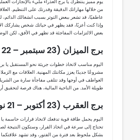
يوم مميز ينتظرك يا برج العذراء مليء بالإنجازات العم
من خلالها مهاراتك الدقيقة وقدرتك على التنظيم. العل
عاطفيًا، قد تشعر ببعض التوتر بسبب انشغالك الدائم، 
وإذا كنت أعزبًا، فقد يظهر في حياتك شخص يشاركك الا
بعض الالتزامات المفاجئة قد تظهر في الأفق، لكن الوض
برج الميزان (23 سبتمبر – 22 أكتوبر)
اليوم مناسب لاتخاذ خطوات جريئة نحو المستقبل يا برج
مشروعًا جديدًا يعزز مكانتك المهنية. العلاقات مع الزم
العواطف في أوجها وقد تتلقى مفاجأة سارة من الشريك تع
طويلة الأمد. من الناحية المالية، هناك فرصة لتحقيق أر
برج العقرب (23 أكتوبر – 21 نوفمبر)
اليوم يحمل طاقة قوية تدفعك لاتخاذ قرارات حاسمة يا
تحتاج إلى سرعة في اتخاذ القرار، وستكون النتيجة لص
بشكل ملحوظ بعد فترة من الفتور، وقد تشهد علاقتكما تط