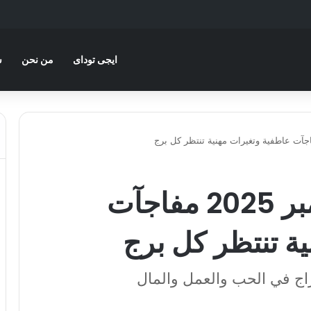
ايجى توداى
من نحن
س
حظك اليوم 26 سبتمبر 2025 مفاجآت
ة تنتظر كل برج