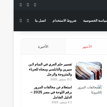
‫X
فيسبوك
لينكدإن
بحث عن
الوضع المظلم
ياسة الخصوصية
شروط الاستخدام
اتصل بنا
الأشهر
الأخيرة
تفسير حلم العري في المنام لابن
سيرين والنابلسي ومعناه للعزباء
والمتزوجة والرجل
13 سبتمبر، 2025
استعلام عن مخالفات المرور
برقم اللوحة في مصر 2025 –
الدليل الشامل
5 سبتمبر، 2025