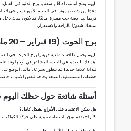
اليوم يفتح أمامك آفاقًا واسعة يا برج الدلو. في العمل،
دعمًا من شخص مؤثر. في الحب، الأمور تسير في اتجاه إي
فربما تبدأ قصة حب مميزة. ماليًا، قد يكون هناك دخل
يمنحك شعورًا بالراحة والاستقرار.
برج الحوت (19 فبراير – 20 مارس)
اليوم يحمل طاقة عاطفية قوية يا برج الحوت. في العمل
أهدافك البعيدة. في الحب، المشاعر في أوجها وقد تتلقى 
لبداية علاقة جديدة قد تتطور بسرعة. ماليًا، الوضع
خططك المستقبلية. الصحة بحاجة لبعض الانتباه، خاصة ف
أسئلة شائعة حول حظك اليوم 26 سبتمبر 2025
هل يمكن الاعتماد على الأبراج بشكل كامل؟
الأبراج تقدم توجيهات عامة مبنية على حركة الكواكب، لك