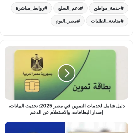
خدمة_مواطن
دعم_السلع
روابط_مباشرة
متابعة_الطلبات
مصر_اليوم
دليل
شامل
لخدمات
التموين
في
مصر
2025:
تحديث
البيانات،
دليل شامل لخدمات التموين في مصر 2025: تحديث البيانات،
إصدار
البطاقات،
إصدار البطاقات، والاستعلام عن الدعم
والاستعلام
عن
دليلك
الدعم
الكامل