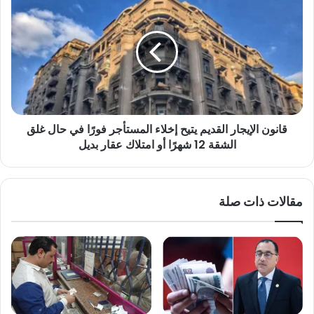
300
الإيجار
جنيه
القديم
واللحم
يتيح
الجملي
إخلاء
عند
المستأجر
350
فورًا
في
حال
قانون الإيجار القديم يتيح إخلاء المستأجر فورًا في حال غلق
غلق
الشقة
الشقة 12 شهرًا أو امتلاك عقار بديل
12
شهرًا
أو
مقالات ذات صلة
امتلاك
عقار
بديل