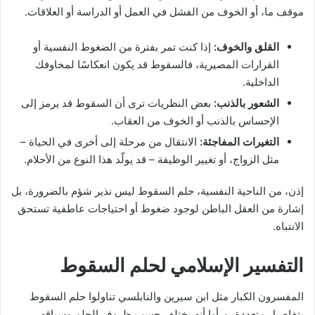
موقف ما، أو الخوف من الفشل في العمل أو الدراسة أو العلاقات.
القلق والخوف:
إذا كنت تمر بفترة من الضغوط النفسية أو
القرارات المصيرية، فالسقوط قد يكون انعكاسًا لمخاوفك
الداخلية.
الشعور بالذنب:
بعض النظريات ترى أن السقوط قد يرمز إلى
الإحساس بالذنب أو الخوف من العقاب.
التغيرات المفاجئة:
الانتقال من مرحلة إلى أخرى في الحياة –
مثل الزواج، أو تغيير الوظيفة – قد يولّد هذا النوع من الأحلام.
إذن، من الناحية النفسية، حلم السقوط ليس نذير شؤم بالضرورة، بل
إشارة من العقل الباطن لوجود ضغوط أو احتياجات عاطفية تستحق
الانتباه.
التفسير الإسلامي لحلم السقوط
المفسرون الكبار مثل ابن سيرين والنابلسي تناولوا حلم السقوط
بتفاصيل متعددة، ورأوا أنه يختلف حسب ظروف الحلم وسياقه.