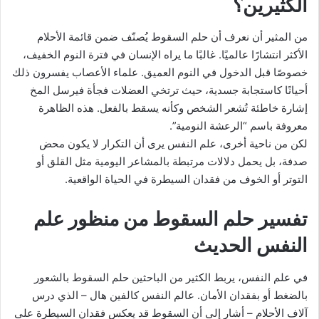
الكثيرين؟
من المثير أن نعرف أن حلم السقوط يُصنّف ضمن قائمة الأحلام
الأكثر انتشارًا عالميًا. غالبًا ما يراه الإنسان في فترة النوم الخفيف،
خصوصًا قبل الدخول في النوم العميق. علماء الأعصاب يفسرون ذلك
أحيانًا كاستجابة جسدية، حيث ترتخي العضلات فجأة فيرسل المخ
إشارة خاطئة تُشعر الشخص وكأنه يسقط بالفعل. هذه الظاهرة
معروفة باسم “الرعشة النومية”.
لكن من ناحية أخرى، علم النفس يرى أن التكرار لا يكون محض
صدفة، بل يحمل دلالات مرتبطة بالمشاعر اليومية مثل القلق أو
التوتر أو الخوف من فقدان السيطرة في الحياة الواقعية.
تفسير حلم السقوط من منظور علم
النفس الحديث
في علم النفس، يربط الكثير من الباحثين حلم السقوط بالشعور
بالضغط أو بفقدان الأمان. عالم النفس كالفين هال – الذي درس
آلاف الأحلام – أشار إلى أن السقوط قد يعكس فقدان السيطرة على