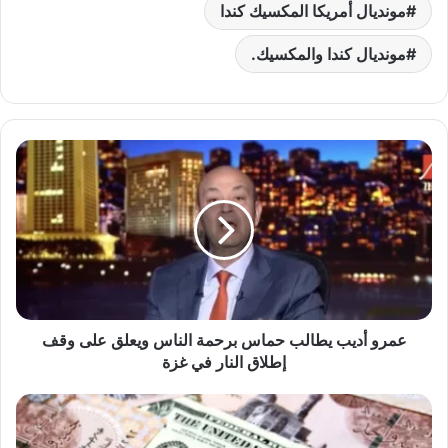
مونديال أمريكا المكسيك كندا
مونديال كندا والمكسيك.
عمرو
أديب
يطالب
حماس
برحمة
الناس
ويعلق
على
وقف
عمرو أديب يطالب حماس برحمة الناس ويعلق على وقف
إطلاق
النار
إطلاق النار في غزة
في
غزة
كم
سجل
الدولار