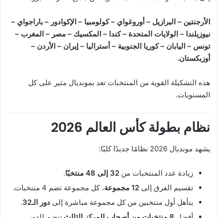
الأرجنتين – البرازيل – أوروغواي – كولومبيا – الإكوادور – باراجواي –
نيوزيلندا – الولايات المتحدة – كندا – المكسيك – مصر – المغرب –
تونس – اليابان – كوريا الجنوبية – أستراليا – إيران – الأردن –
أوزبكستان.
هذه التشكيلة القوية من المنتخبات تعد بمونديال مثير على كل
المستويات.
نظام بطولة كأس العالم 2026
يشهد مونديال 2026 نظامًا جديدًا كليًا:
زيادة عدد المنتخبات من
32 إلى 48 منتخبًا
.
تقسيم الفرق إلى
12 مجموعة
، كل مجموعة تضم 4 منتخبات.
يتأهل أول منتخبين من كل مجموعة مباشرة إلى
دور الـ32
.
أفضل
8 منتخبات من أصحاب المركز الثالث
تنضم للدور