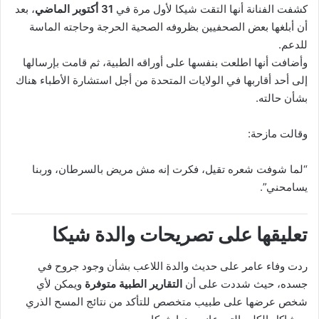
كشفت الفنانة أنها التقت شيكا لأول مرة في
31 أكتوبر الماضي
، بعد
أن أبلغها بعض الصحفيين بظروفه الصحية الحرجة وحاجته الماسة
للدعم.
وأضافت أنها اطلعت بنفسها على أوراقه الطبية، ثم قامت بإرسالها
إلى أحد أقاربها في الولايات المتحدة من أجل استشارة الأطباء هناك
بشأن حالته.
وقالت مازحة:
“لما شوفت شعره تقيل، فكرت إنه مش مريض بالسرطان، وربنا
يسامحني”.
تعليقها على تصريحات والدة شيكا
ردت وفاء عامر على حديث والدة اللاعب بشأن وجود جروح في
جسده، حيث شددت على أن
التقارير الطبية متوفرة
ويمكن لأي
شخص عرضها على طبيب متخصص للتأكد من نتائج المسح الذري